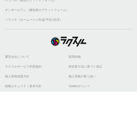
ハコベル（物流のプラットフォーム）
ダンボールワン（梱包材のプラットフォーム）
ペライチ（ホームページ作成/予約/決済）
運営会社について
採用情報
ラクスルサービス利用規約
特定取引法に基づく表記
個人情報保護方針
個人情報の取り扱い
情報セキュリティ基本方針
Cookieポリシー
他社商標
ESGの取り組み
© 2026 RAKSUL INC. All Rights Reserved.