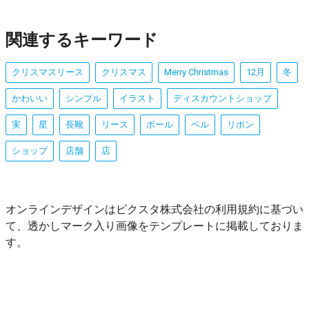
関連するキーワード
クリスマスリース
クリスマス
Merry Christmas
12月
冬
かわいい
シンプル
イラスト
ディスカウントショップ
実
星
長靴
リース
ボール
ベル
リボン
ショップ
店舗
店
オンラインデザインはピクスタ株式会社の利用規約に基づい
て、透かしマーク入り画像をテンプレートに掲載しておりま
す。