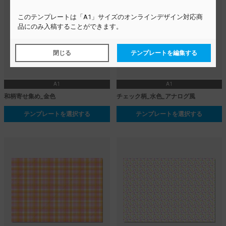
この
テンプレート
は「A1」サイズのオンラインデザイン対応商
品にのみ入稿することができます。
閉じる
テンプレートを編集する
A1
A1
和柄寄せ集め_金色
チェック柄_水色_アナログ風
テンプレートを選択する
テンプレートを選択する