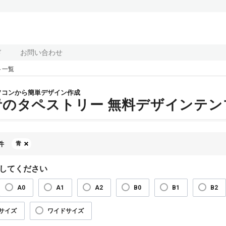
ド
お問い合わせ
ト一覧
ソコンから簡単デザイン作成
青のタペストリー 無料デザインテン
件
青
してください
A0
A1
A2
B0
B1
B2
サイズ
ワイドサイズ