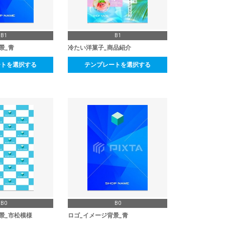
B1
B1
景_青
冷たい洋菓子_商品紹介
ートを選択する
テンプレートを選択する
B0
B0
景_市松模様
ロゴ_イメージ背景_青