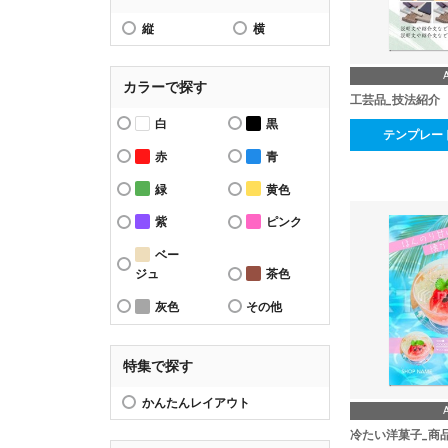
縦
横
カラーで探す
工芸品_技法紹介
白
黒
テンプレー
赤
青
緑
黄色
紫
ピンク
ベー
ジュ
茶色
灰色
その他
特集で探す
かんたんレイアウト
冷たい洋菓子_商