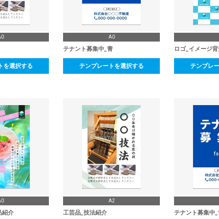
A0
A0
テナント募集中_青
ロゴ_イメージ背
トを選択する
テンプレートを選択する
テンプレ
A0
A2
品紹介
工芸品_技法紹介
テナント募集中_