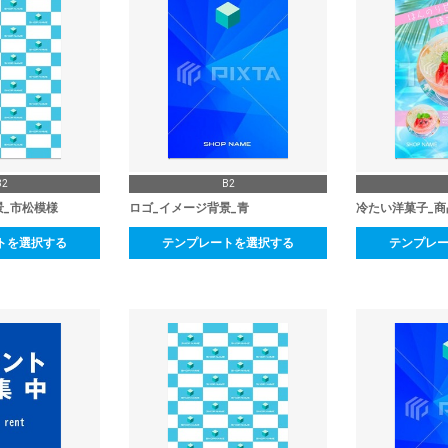
B2
B2
景_市松模様
ロゴ_イメージ背景_青
冷たい洋菓子_商
トを選択する
テンプレートを選択する
テンプレ