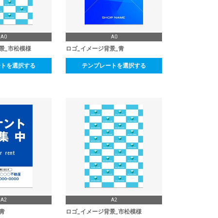
A0
A0
景_市松模様
ロゴ_イメージ背景_青
ートを選択する
テンプレートを選択する
A2
A2
青
ロゴ_イメージ背景_市松模様