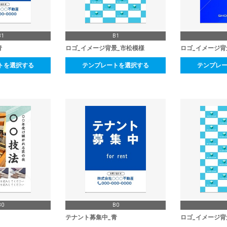
B1
B1
青
ロゴ_イメージ背景_市松模様
ロゴ_イメージ背
トを選択する
テンプレートを選択する
テンプレ
B0
B0
テナント募集中_青
ロゴ_イメージ背