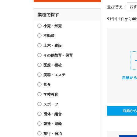
並び替え：
業種で探す
91
件中
1
件から
40
小売・卸売
不動産
土木・建設
その他教育・保育
医療・福祉
美容・エステ
飲食
学校教育
スポーツ
白紙か
団体・組合
製造・運輸
旅行・宿泊