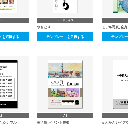
B2
ワイドサイズ
やきとり
モデル写真_全身
トを選択する
テンプレートを選択する
テンプレ
A1
A1
間_シンプル
美術館_イベント告知
かんたんレイア