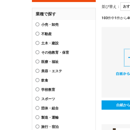
並び替え：
業種で探す
103
件中
1
件から
4
小売・卸売
不動産
土木・建設
その他教育・保育
医療・福祉
美容・エステ
飲食
学校教育
スポーツ
白紙か
団体・組合
製造・運輸
旅行・宿泊