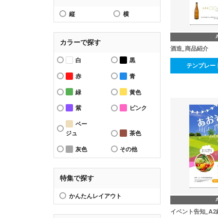
縦
横
カラーで探す
酒造_商品紹介
白
黒
テンプレー
赤
青
緑
黄色
紫
ピンク
ベー
ジュ
茶色
灰色
その他
特集で探す
かんたんレイアウト
イベント告知_A2