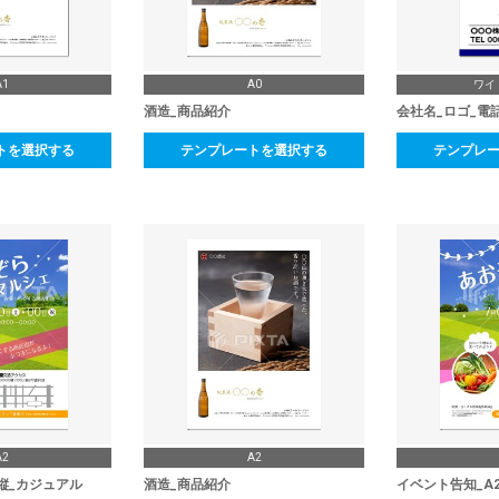
A1
A0
ワイ
酒造_商品紹介
会社名_ロゴ_電
トを選択する
テンプレートを選択する
テンプレ
A2
A2
縦_カジュアル
酒造_商品紹介
イベント告知_A