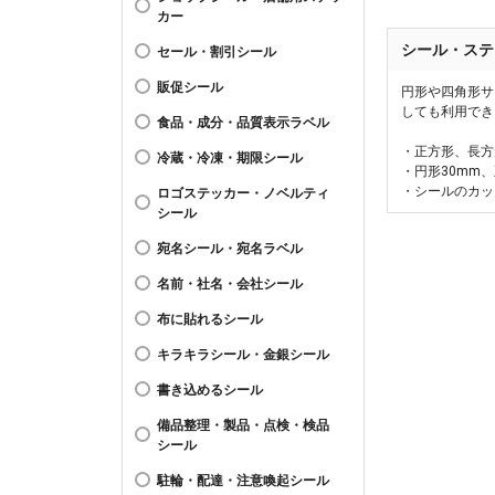
カー
シール・ステ
セール・割引シール
販促シール
円形や四角形サ
しても利用でき
食品・成分・品質表示ラベル
・正方形、長方
冷蔵・冷凍・期限シール
・円形30mm
・シールのカッ
ロゴステッカー・ノベルティ
シール
宛名シール・宛名ラベル
名前・社名・会社シール
布に貼れるシール
キラキラシール・金銀シール
書き込めるシール
備品整理・製品・点検・検品
シール
駐輪・配達・注意喚起シール