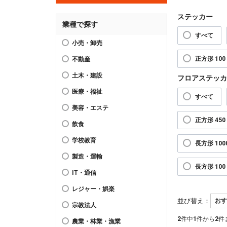
ステッカー
業種で探す
すべて
小売・卸売
正方形 100 
不動産
土木・建設
フロアステッカ
医療・福祉
すべて
美容・エステ
正方形 450 
飲食
学校教育
長方形 1000
製造・運輸
長方形 100 
IT・通信
レジャー・娯楽
並び替え：
宗教法人
2
件中
1
件から
2
件
農業・林業・漁業