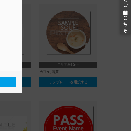
径 50mm
円形 直径 50mm
カフェ_写真
ートを選択する
テンプレートを選択する