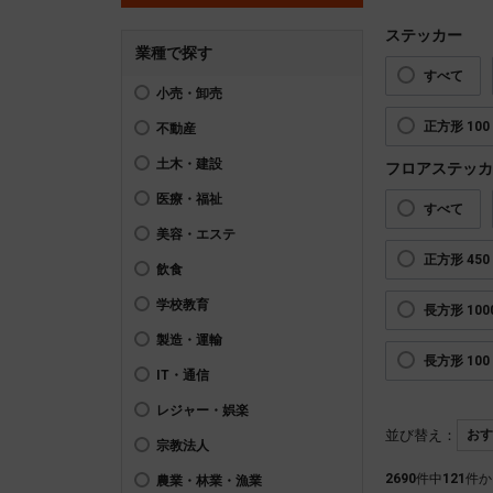
ステッカー
業種で探す
すべて
小売・卸売
正方形 100 
不動産
土木・建設
フロアステッカ
医療・福祉
すべて
美容・エステ
正方形 450 
飲食
学校教育
長方形 1000
製造・運輸
長方形 100 
IT・通信
レジャー・娯楽
並び替え：
宗教法人
2690
件中
121
件か
農業・林業・漁業