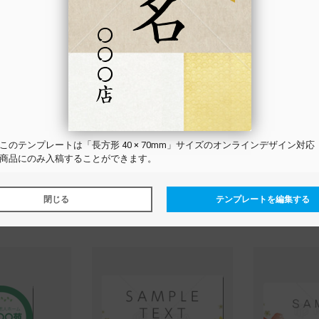
この
テンプレート
は「長方形 40 × 70mm」サイズのオンラインデザイン対応
商品にのみ入稿することができます。
径 30mm
円形 直径 50mm
円形 直
商品ラベル_さわやか
会社名_ロゴあり
閉じる
テンプレートを編集する
トを選択する
テンプレートを選択する
テンプレ