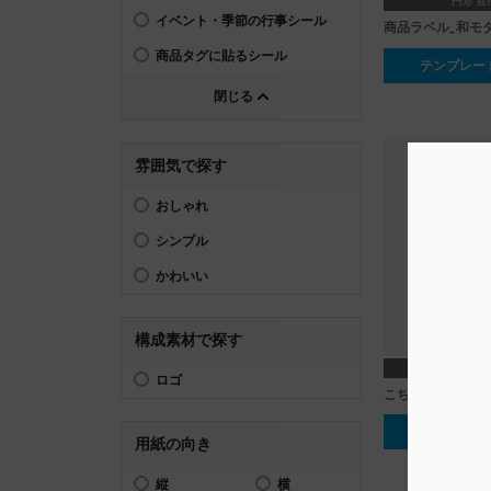
円形 直
イベント・季節の行事シール
商品ラベル_和モ
商品タグに貼るシール
テンプレー
閉じる
雰囲気で探す
おしゃれ
シンプル
かわいい
構成素材で探す
長方形 70
ロゴ
こちらでお待ちく
テンプレー
用紙の向き
縦
横