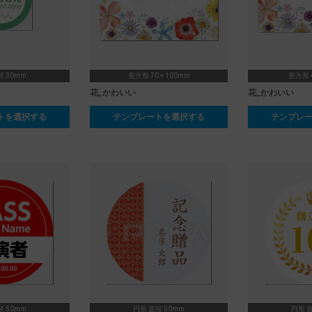
径 30mm
長方形 70 × 100mm
長方形 4
花_かわいい
花_かわいい
トを選択する
テンプレートを選択する
テンプレ
径 50mm
円形 直径 50mm
円形 直