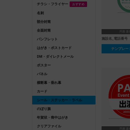
チラシ・フライヤー
おすすめ
名刺
部分封筒
全面封筒
円形 直
施設名_電話番号
パンフレット
はがき・ポストカード
テンプレー
DM・ダイレクトメール
ポスター
パネル
横断幕・垂れ幕
カード
シール・ステッカー・ラベル
のぼり旗
年賀状・喪中はがき
クリアファイル
円形 直