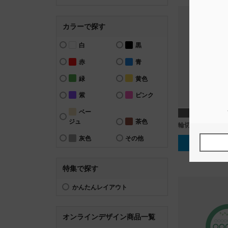
カラーで探す
白
黒
赤
青
緑
黄色
紫
ピンク
ベー
円形 直
ジュ
茶色
輪切り_レモン
灰色
その他
テンプレー
特集で探す
かんたんレイアウト
オンラインデザイン商品一覧