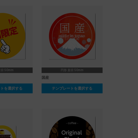
径 50mm
円形 直径 50mm
国産
ートを選択する
テンプレートを選択する