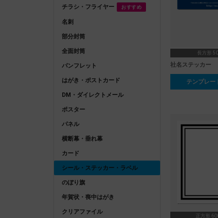
チラシ・フライヤー
おすすめ
名刺
部分封筒
全面封筒
長方形 50
社名ステッカー
パンフレット
はがき・ポストカード
テンプレー
DM・ダイレクトメール
ポスター
パネル
横断幕・垂れ幕
カード
シール・ステッカー・ラベル
のぼり旗
年賀状・喪中はがき
クリアファイル
正方形 600