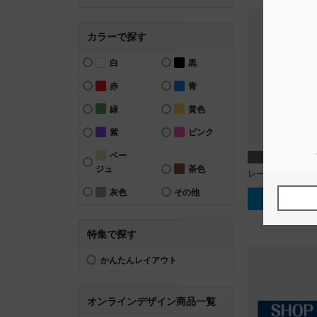
カラーで探す
白
黒
赤
青
緑
黄色
紫
ピンク
ベー
円形 直
ジュ
茶色
レース_かわいい
灰色
その他
テンプレー
特集で探す
かんたんレイアウト
オンラインデザイン商品一覧