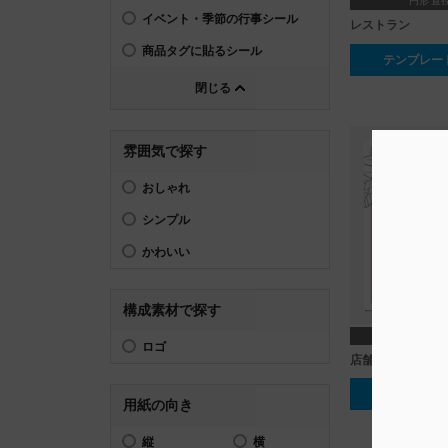
円形 直径
イベント・季節の行事シール
レストラン
商品タグに貼るシール
テンプレー
閉じる
雰囲気で探す
おしゃれ
シンプル
かわいい
構成素材で探す
正方形 100
ロゴ
店舗名_ヘアサロ
テンプレー
用紙の向き
縦
横