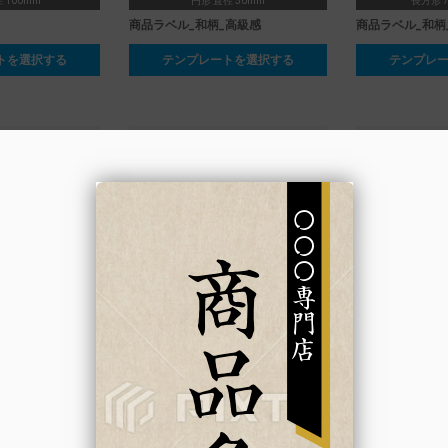
 100mm
円形 直径 50mm
長方形 7
商品ラベル_和柄_高級感
商品ラベル_和柄
トを選択する
テンプレートを選択する
テンプレ
 × 100mm
長方形 40 × 70mm
長方形 4
ン
会社名_ロゴあり
予約時間表
トを選択する
テンプレートを選択する
テンプレ