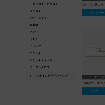
中綴じ冊子・カタログ
シンプル_枠のみ_
タペストリー
テンプレー
バナースタンド
包装紙
POP
うちわ
カレンダー
チケット
ポケットティッシュ
テーブルクロス
オンラインデザイントップ
長方形 50
Thankyou_金色枠
テンプレー