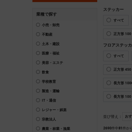
ステッカー
業種で探す
すべて
小売・卸売
正方形 100 
不動産
土木・建設
フロアステッカ
医療・福祉
すべて
美容・エステ
正方形 450 
飲食
学校教育
長方形 1000
製造・運輸
長方形 100 
IT・通信
レジャー・娯楽
並び替え：
宗教法人
2690
件中
81
件か
農業・林業・漁業