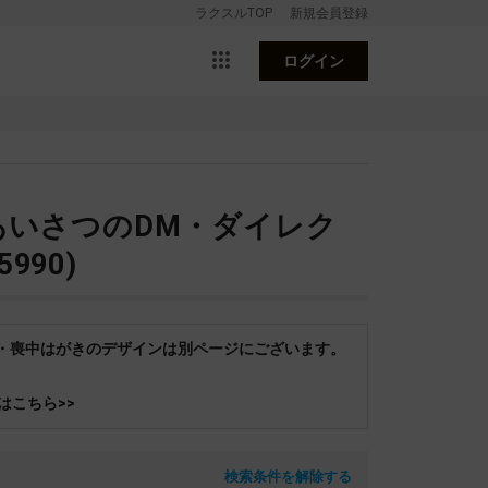
ラクスルTOP
新規会員登録
ログイン
あいさつのDM・ダイレク
90)
状・喪中はがきのデザインは別ページにございます。
はこちら>>
検索条件を解除する