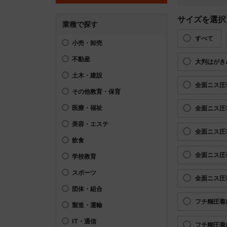
サイズを選択
業種で探す
すべて
小売・卸売
不動産
大判はがき
土木・建設
全面ニス圧
その他教育・保育
医療・福祉
全面ニス圧
美容・エステ
全面ニス圧
飲食
全面ニス圧
学校教育
スポーツ
全面ニス圧
団体・組合
フチ糊圧着
製造・運輸
IT・通信
フチ糊圧着