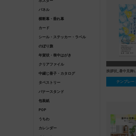
ポスター
パネル
横断幕・垂れ幕
カード
シール・ステッカー・ラベル
のぼり旗
年賀状・喪中はがき
クリアファイル
挨拶状_暑中見舞い_
中綴じ冊子・カタログ
テンプレー
タペストリー
バナースタンド
包装紙
POP
うちわ
カレンダー