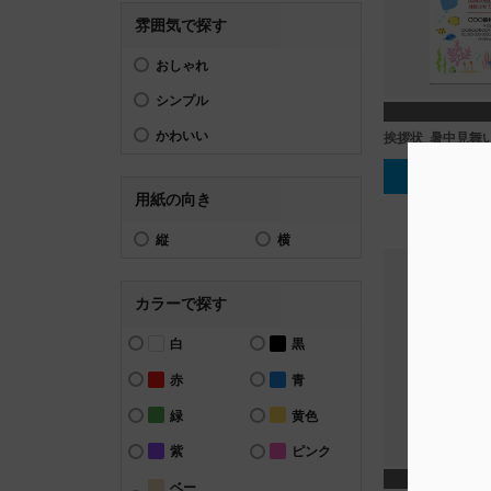
雰囲気で探す
おしゃれ
シンプル
かわいい
挨拶状_暑中見舞
テンプレー
用紙の向き
縦
横
カラーで探す
白
黒
赤
青
緑
黄色
紫
ピンク
ベー