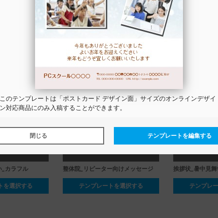
い_花火
挨拶状_暑中見舞い_模様
挨拶状_残暑見舞
トを選択する
テンプレートを選択する
テンプレ
この
テンプレート
は「ポストカード デザイン面」サイズのオンラインデザイ
ン対応商品にのみ入稿することができます。
閉じる
テンプレートを編集する
い_カラフル
整体院_リピーター向けメッセージ
挨拶状_暑中見舞
トを選択する
テンプレートを選択する
テンプレ