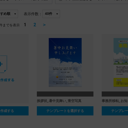
表示件数：
1
2
＞
件までを表示
挨拶状_暑中見舞い_青空写真
事務所移転_お知
ら作成する
テンプレートを選択する
テンプレ