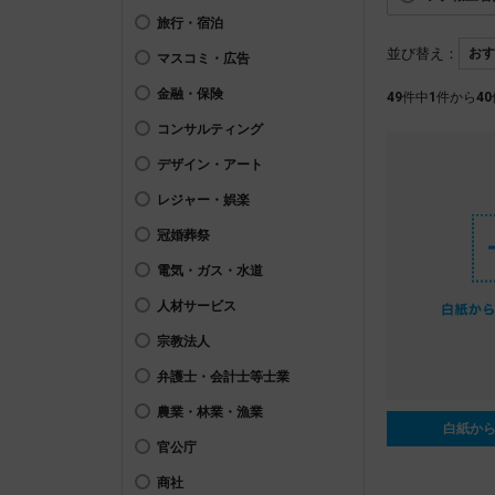
旅行・宿泊
並び替え：
マスコミ・広告
金融・保険
49
件中
1
件から
40
コンサルティング
デザイン・アート
レジャー・娯楽
冠婚葬祭
電気・ガス・水道
人材サービス
宗教法人
弁護士・会計士等士業
農業・林業・漁業
白紙か
官公庁
商社