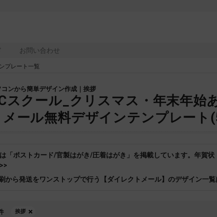
ド
お問い合わせ
ンプレート一覧
ソコンから簡単デザイン作成｜挨拶
PCスクール_クリスマス・年末年始
トメール無料デザインテンプレート(59
は「ポストカード/官製はがき/圧着はがき」を掲載しています。年賀
>>
刷から発送をワンストップで行う【ダイレクトメール】のデザイン一覧
件
挨拶