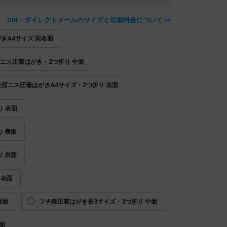
DM・ダイレクトメールのサイズと印刷料金について >>
きA4サイズ 宛名面
ニス圧着はがき・2つ折り 中面
全面ニス圧着はがきA4サイズ・2つ折り 表面
り 表面
り 表面
 表面
 表面
表面
フチ糊圧着はがき長3サイズ・3つ折り 中面
面