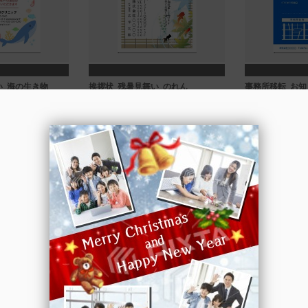
い_海の生き物
挨拶状_残暑見舞い_のれん
事務所移転_お知
トを選択する
テンプレートを選択する
テンプレ