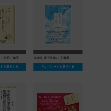
い_蚊取り線香
挨拶状_暑中見舞い_入道雲
ートを選択する
テンプレートを選択する