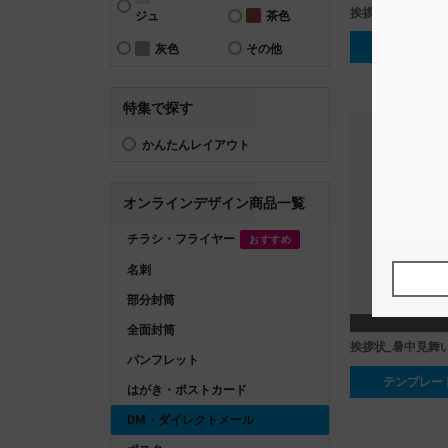
挨拶状_残暑見舞
ジュ
茶色
テンプレー
灰色
その他
特集で探す
かんたんレイアウト
オンラインデザイン商品一覧
チラシ・フライヤー
おすすめ
名刺
部分封筒
全面封筒
挨拶状_暑中見舞
パンフレット
テンプレー
はがき・ポストカード
DM・ダイレクトメール