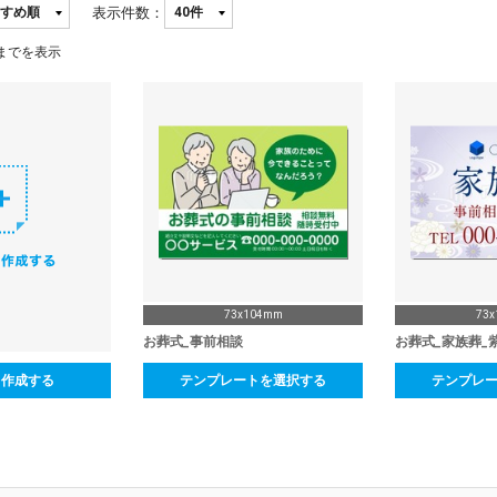
表示件数：
までを表示
73x104mm
73
お葬式_事前相談
お葬式_家族葬_
ら作成する
テンプレートを選択する
テンプレ