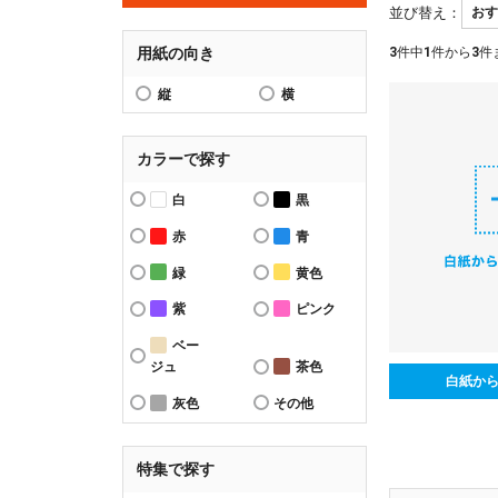
並び替え：
用紙の向き
3
件中
1
件から
3
件
縦
横
カラーで探す
白
黒
赤
青
緑
黄色
紫
ピンク
ベー
ジュ
茶色
白紙か
灰色
その他
特集で探す