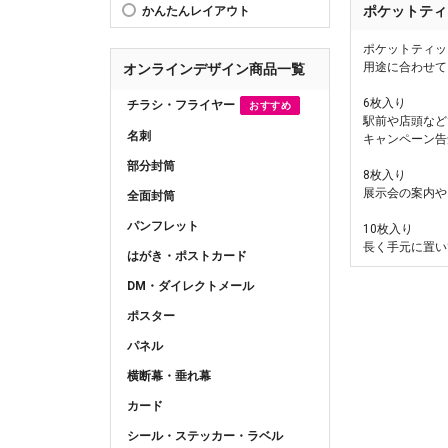
ポケットティ
かんたんレイアウト
ポケットティッ
用途に合わせて
オンラインデザイン商品一覧
6枚入り
チラシ・フライヤー
おすすめ
駅前や店頭など
名刺
キャンペーン告
部分封筒
8枚入り
展示会の案内や
全面封筒
パンフレット
10枚入り
長く手元に置い
はがき・ポストカード
DM・ダイレクトメール
ポスター
パネル
横断幕・垂れ幕
カード
シール・ステッカー・ラベル