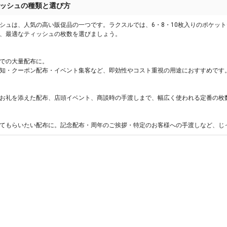
ッシュの種類と選び方
シュは、人気の高い販促品の一つです。ラクスルでは、6・8・10枚入りのポケッ
、最適なティッシュの枚数を選びましょう。
での大量配布に。
知・クーポン配布・イベント集客など、即効性やコスト重視の用途におすすめです
お礼を添えた配布、店頭イベント、商談時の手渡しまで、幅広く使われる定番の枚
てもらいたい配布に。記念配布・周年のご挨拶・特定のお客様への手渡しなど、じ