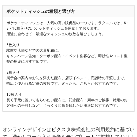
ポケットティッシュの種類と選び方
ポケットティッシュは、人気の高い販促品の一つです。ラクスルでは、6・
8・10枚入りのポケットティッシュを用意しております。
用途に合わせて、最適なティッシュの枚数を選びましょう。
6枚入り
駅前や店頭などでの大量配布に。
キャンペーン告知・クーポン配布・イベント集客など、即効性やコスト重
視の用途におすすめです。
8枚入り
展示会の案内やお礼を添えた配布、店頭イベント、商談時の手渡しまで、
幅広く使われる定番の枚数です。迷ったら、こちらがおすすめです。
10枚入り
長く手元に置いてもらいたい配布に。記念配布・周年のご挨拶・特定のお
客様への手渡しなど、じっくり印象を残したい用途におすすめです。
オンラインデザインはピクスタ株式会社の利用規約に基づい
て、透かしマーク入り画像をテンプレートに掲載しておりま