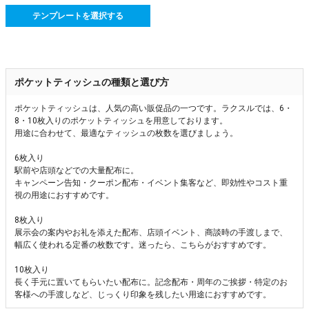
テンプレートを選択する
ポケットティッシュの種類と選び方
ポケットティッシュは、人気の高い販促品の一つです。ラクスルでは、6・
8・10枚入りのポケットティッシュを用意しております。
用途に合わせて、最適なティッシュの枚数を選びましょう。
6枚入り
駅前や店頭などでの大量配布に。
キャンペーン告知・クーポン配布・イベント集客など、即効性やコスト重
視の用途におすすめです。
8枚入り
展示会の案内やお礼を添えた配布、店頭イベント、商談時の手渡しまで、
幅広く使われる定番の枚数です。迷ったら、こちらがおすすめです。
10枚入り
長く手元に置いてもらいたい配布に。記念配布・周年のご挨拶・特定のお
客様への手渡しなど、じっくり印象を残したい用途におすすめです。