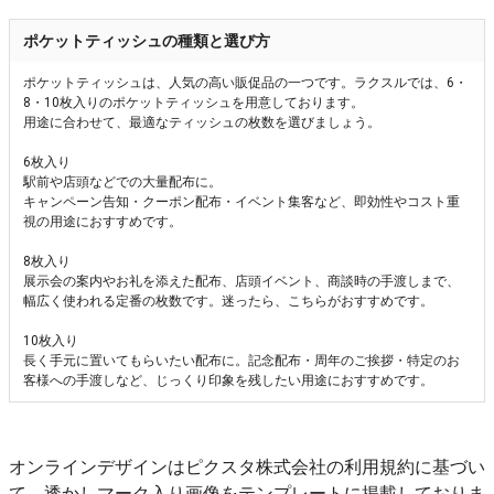
ポケットティッシュの種類と選び方
ポケットティッシュは、人気の高い販促品の一つです。ラクスルでは、6・
8・10枚入りのポケットティッシュを用意しております。
用途に合わせて、最適なティッシュの枚数を選びましょう。
6枚入り
駅前や店頭などでの大量配布に。
キャンペーン告知・クーポン配布・イベント集客など、即効性やコスト重
視の用途におすすめです。
8枚入り
展示会の案内やお礼を添えた配布、店頭イベント、商談時の手渡しまで、
幅広く使われる定番の枚数です。迷ったら、こちらがおすすめです。
10枚入り
長く手元に置いてもらいたい配布に。記念配布・周年のご挨拶・特定のお
客様への手渡しなど、じっくり印象を残したい用途におすすめです。
オンラインデザインはピクスタ株式会社の利用規約に基づい
て、透かしマーク入り画像をテンプレートに掲載しておりま