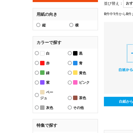
並び替え：
用紙の向き
0
件中
1
件から
0
件
縦
横
カラーで探す
白
黒
赤
青
緑
黄色
紫
ピンク
ベー
ジュ
茶色
白紙か
灰色
その他
特集で探す