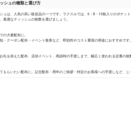
ッシュの種類と選び方
シュは、人気の高い販促品の一つです。ラクスルでは、6・8・10枚入りのポケッ
、最適なティッシュの枚数を選びましょう。
での大量配布に。
知・クーポン配布・イベント集客など、即効性やコスト重視の用途におすすめです
お礼を添えた配布、店頭イベント、商談時の手渡しまで、幅広く使われる定番の枚
てもらいたい配布に。記念配布・周年のご挨拶・特定のお客様への手渡しなど、じ