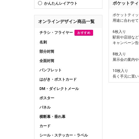
ポケットティ
かんたんレイアウト
ポケットティッ
用途に合わせて
オンラインデザイン商品一覧
6枚入り
チラシ・フライヤー
おすすめ
駅前や店頭など
名刺
キャンペーン告
部分封筒
8枚入り
展示会の案内や
全面封筒
パンフレット
10枚入り
長く手元に置い
はがき・ポストカード
DM・ダイレクトメール
ポスター
パネル
横断幕・垂れ幕
カード
シール・ステッカー・ラベル