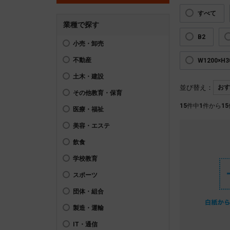
すべて
業種で探す
B2
小売・卸売
不動産
W1200×H
土木・建設
並び替え：
その他教育・保育
15
件中
1
件から
15
医療・福祉
美容・エステ
飲食
学校教育
スポーツ
団体・組合
製造・運輸
IT・通信