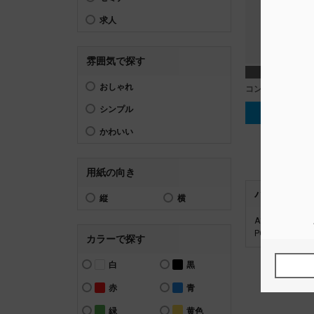
求人
雰囲気で探す
おしゃれ
コンビニ_スタッ
シンプル
テンプレー
かわいい
用紙の向き
パネルのサイ
縦
横
A1~A3やB
POPや販促P
カラーで探す
白
黒
赤
青
緑
黄色