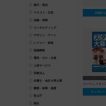
旅行・宿泊
マスコミ・広告
白紙か
金融・保険
コンサルティング
デザイン・アート
レジャー・娯楽
冠婚葬祭
電気・ガス・水道
人材サービス
宗教法人
弁護士・会計士等士業
コンビニ_スタッ
農業・林業・漁業
テンプレー
官公庁
商社