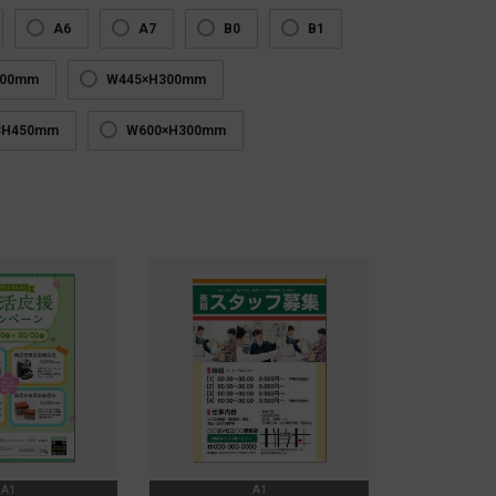
A6
A7
B0
B1
300mm
W445×H300mm
×H450mm
W600×H300mm
A1
A1