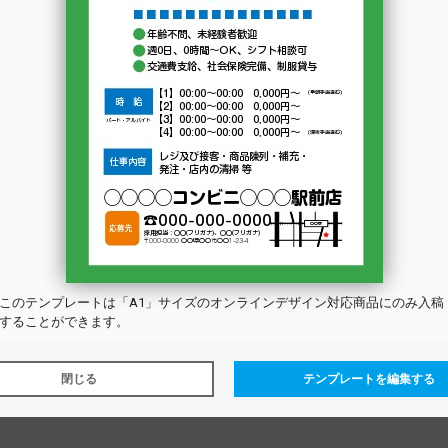
A1
A1
フ募集
コンビニ_スタッフ募集
春_ケーキ_スイ
トを選択する
テンプレートを選択する
テンプレ
ズ選びのポイント
この
テンプレート
は「A1」サイズのオンラインデザイン対応商品にのみ入稿
1~B3の大型サイズは、イベントや店舗での展示パネルや看板として使いやすい遠くか
することができます。
OPなど店頭装飾や机上に飾りやすいサイズです。また写真やイラストを印刷して作
閉じる
テンプレートを編集する