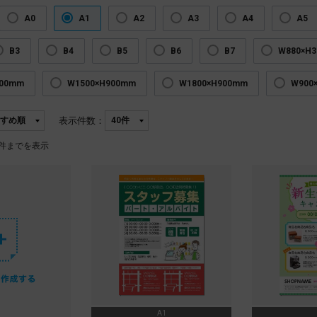
A0
A1
A2
A3
A4
A5
B3
B4
B5
B6
B7
W880×H
300mm
W1500×H900mm
W1800×H900mm
W900
表示件数：
件までを表示
A1