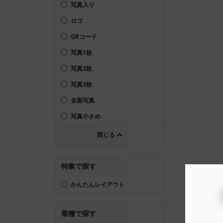
写真入り
ロゴ
QRコード
写真1枚
写真2枚
写真3枚
全面写真
写真小さめ
閉じる
特集で探す
かんたんレイアウト
業種で探す