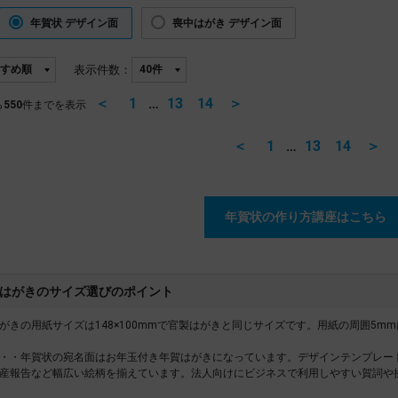
年賀状 デザイン面
喪中はがき デザイン面
表示件数：
＜
1
…
13
14
＞
ら
550
件までを表示
＜
1
…
13
14
＞
年賀状の作り方講座はこちら
はがきのサイズ選びのポイント
がきの用紙サイズは148×100mmで官製はがきと同じサイズです。用紙の周囲5m
・・年賀状の宛名面はお年玉付き年賀はがきになっています。デザインテンプレー
産報告など幅広い絵柄を揃えています。法人向けにビジネスで利用しやすい賀詞や