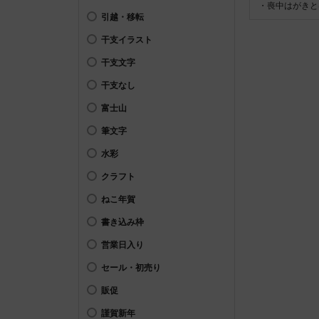
・喪中はがきと
引越・移転
干支イラスト
干支文字
干支なし
富士山
筆文字
水彩
クラフト
ねこ年賀
書き込み枠
営業日入り
セール・初売り
販促
謹賀新年