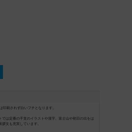
mは印刷されず白いフチとなります。
トでは定番の干支のイラストや漢字、富士山や初日の出をは
挨拶文も充実しています。