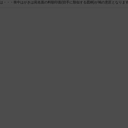
は・・・喪中はがきは宛名面の料額印面(切手に類似する図柄)が鳩の意匠となりま