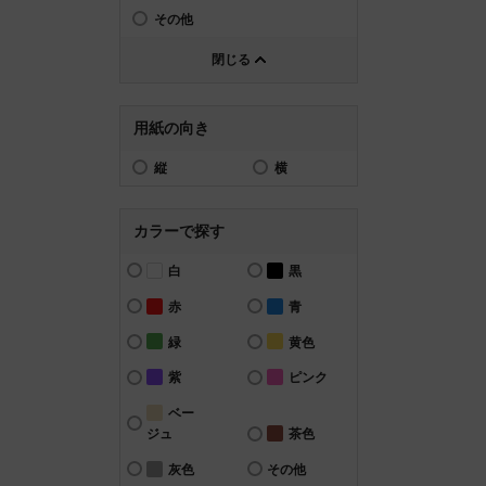
その他
閉じる
用紙の向き
縦
横
カラーで探す
白
黒
赤
青
緑
黄色
紫
ピンク
ベー
ジュ
茶色
灰色
その他