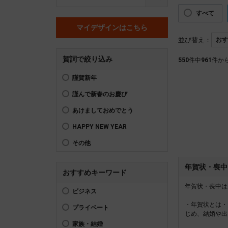
すべて
マイデザインはこちら
並び替え：
賀詞で絞り込み
550
件中
961
件か
謹賀新年
謹んで新春のお慶び
あけましておめでとう
HAPPY NEW YEAR
その他
年賀状・喪中
おすすめキーワード
年賀状・喪中は
ビジネス
・年賀状とは・
プライベート
じめ、結婚や出
家族・結婚