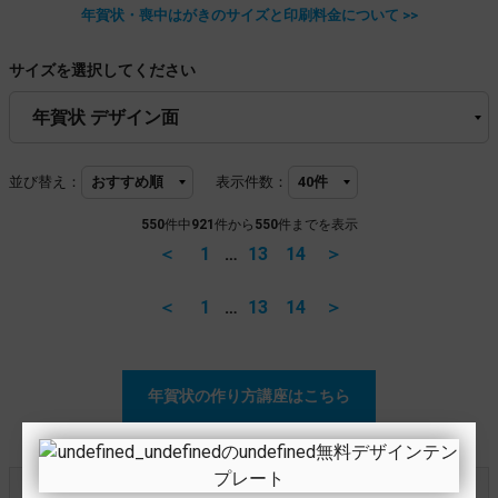
年賀状・喪中はがきのサイズと印刷料金について >>
サイズを選択してください
並び替え：
表示件数：
550
件中
921
件から
550
件までを表示
＜
1
…
13
14
＞
＜
1
…
13
14
＞
年賀状の作り方講座はこちら
年賀状・喪中はがきのサイズ選びのポイント