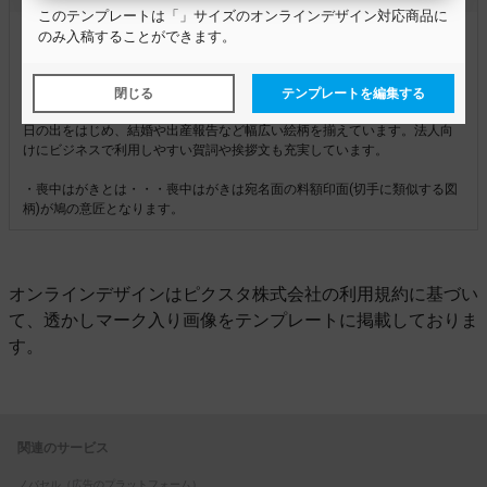
この
テンプレート
は「」サイズのオンラインデザイン対応商品に
年賀状・喪中はがきの用紙サイズは148×100mmで官製はがきと同じサイズ
のみ入稿することができます。
です。用紙の周囲5mmは印刷されず白いフチとなります。
・年賀状とは・・・年賀状の宛名面はお年玉付き年賀はがきになっていま
閉じる
テンプレートを編集する
す。デザインテンプレートでは定番の干支のイラストや漢字、富士山や初
日の出をはじめ、結婚や出産報告など幅広い絵柄を揃えています。法人向
けにビジネスで利用しやすい賀詞や挨拶文も充実しています。
・喪中はがきとは・・・喪中はがきは宛名面の料額印面(切手に類似する図
柄)が鳩の意匠となります。
オンラインデザインはピクスタ株式会社の利用規約に基づい
て、透かしマーク入り画像をテンプレートに掲載しておりま
す。
関連のサービス
ノバセル（広告のプラットフォーム）