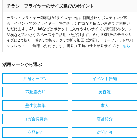
チラシ・フライヤーのサイズ選びのポイント
チラシ・フライヤー印刷はA4サイズを中心に新聞折込やポスティング広
告、イベントでのフライヤー、特売チラシ作成など幅広い用途でご利用い
ただけます。A5、A6などはポケットに入れやすいサイズで街頭配布や、レ
ジ横などの小さなスペースをご活用いただけます。A7、B8以外のチラシサ
イズは2つ折り、巻き3つ折り、外3つ折り加工に対応し、リーフレットやパ
ンフレットにご利用いただけます。折り加工時の仕上がりサイズは
こちら
活用シーンから選ぶ
店舗オープン
イベント告知
不動産売却
美容院
塾生徒募集
求人
ヨガ会員募集
店舗紹介
商品紹介
訪問介護