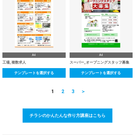
A4
A4
工場_複数求人
スーパー_オープニングスタッフ募集
テンプレートを選択する
テンプレートを選択する
1
2
3
＞
チラシのかんたんな作り方講座はこちら