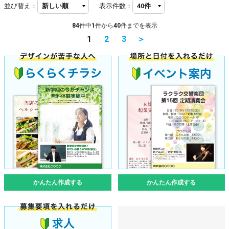
並び替え：
表示件数：
84
件中
1
件から
40
件までを表示
1
2
3
＞
かんたん作成する
かんたん作成する