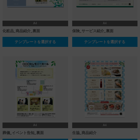
A4
A4
化粧品_商品紹介_裏面
保険_サービス紹介_裏面
テンプレートを選択する
テンプレートを選択する
A4
A4
葬儀_イベント告知_裏面
生協_商品紹介