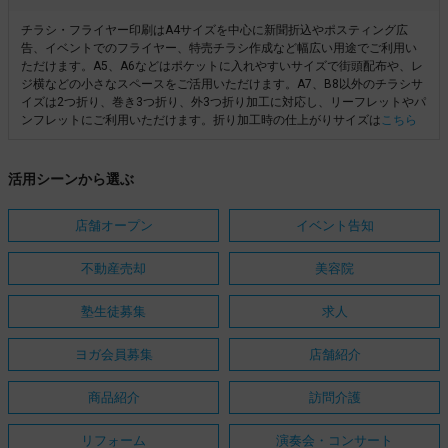
チラシ・フライヤー印刷はA4サイズを中心に新聞折込やポスティング広
告、イベントでのフライヤー、特売チラシ作成など幅広い用途でご利用い
ただけます。A5、A6などはポケットに入れやすいサイズで街頭配布や、レ
ジ横などの小さなスペースをご活用いただけます。A7、B8以外のチラシサ
イズは2つ折り、巻き3つ折り、外3つ折り加工に対応し、リーフレットやパ
ンフレットにご利用いただけます。折り加工時の仕上がりサイズは
こちら
活用シーンから選ぶ
店舗オープン
イベント告知
不動産売却
美容院
塾生徒募集
求人
ヨガ会員募集
店舗紹介
商品紹介
訪問介護
リフォーム
演奏会・コンサート