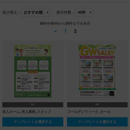
並び替え：
表示件数：
55
件中
41
件から
55
件までを表示
＜
1
2
A4
A4
老人ホーム_求人募集_スタッフ
ゴールデンウィーク_セール
テンプレートを選択する
テンプレートを選択する