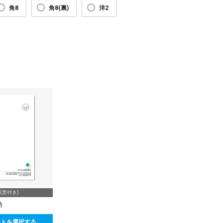
角8
角8(裏)
洋2
(窓付き)
納
ートを選択する