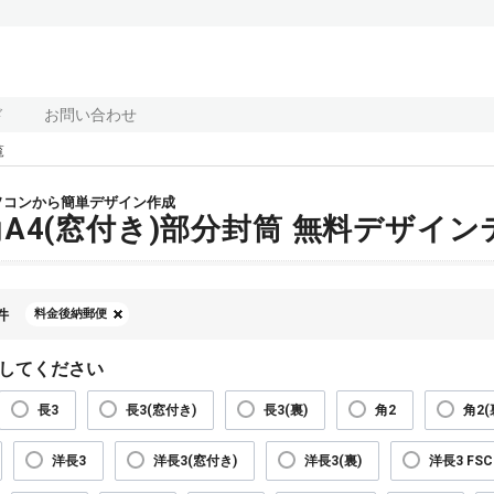
ド
お問い合わせ
覧
ソコンから簡単デザイン作成
角A4(窓付き)部分封筒 無料デザイ
件
料金後納郵便
してください
長3
長3(窓付き)
長3(裏)
角2
角2(
洋長3
洋長3(窓付き)
洋長3(裏)
洋長3 FSC