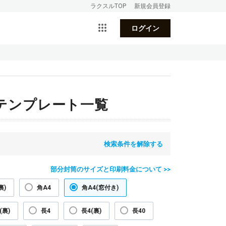
ラクスルTOP
新規会員登録
ログイン
ンテンプレート一覧
検索条件を解除する
部分封筒のサイズと印刷料金について >>
裏)
角A4
角A4(窓付き)
(裏)
長4
長4(裏)
長40