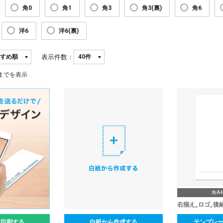
角0
角1
角3
角3(裏)
角6
洋6
洋6(裏)
表示件数：
までを表示
角A4
右揃え_ロゴ_後
ん印刷する
白紙から作成する
テンプレ