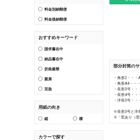
料金別納郵便
料金後納郵便
おすすめキーワード
請求書在中
納品書在中
部分封筒のサ
折曲厳禁
・角形2・・・
親展
・角形A4・・
・長形3号・・
至急
・長形4号・・
・洋長3号・・
用紙の向き
※長形3号と洋
※「窓あり（窓
縦
横
カラーで探す