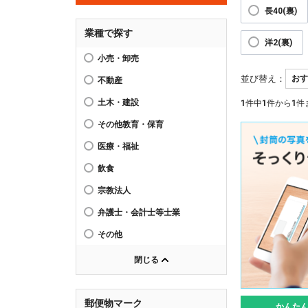
長40(裏)
業種で探す
洋2(裏)
小売・卸売
並び替え：
不動産
土木・建設
1
件中
1
件から
1
件
その他教育・保育
医療・福祉
飲食
宗教法人
弁護士・会計士等士業
その他
閉じる
郵便物マーク
かんた