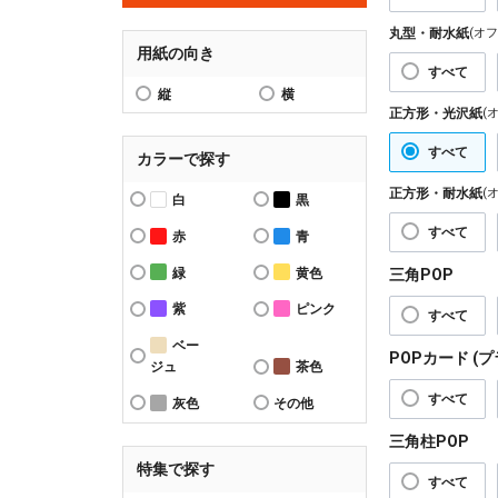
丸型・耐水紙
(オ
用紙の向き
すべて
縦
横
正方形・光沢紙
(
すべて
カラーで探す
正方形・耐水紙
(
白
黒
すべて
赤
青
緑
黄色
三角POP
紫
ピンク
すべて
ベー
POPカード (
ジュ
茶色
すべて
灰色
その他
三角柱POP
特集で探す
すべて