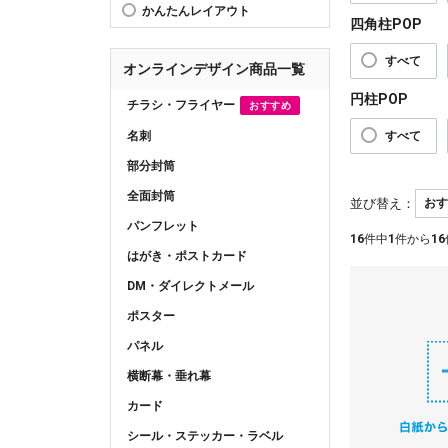
かんたんレイアウト
四角柱POP
すべて
オンラインデザイン商品一覧
円柱POP
チラシ・フライヤー
おすすめ
名刺
すべて
部分封筒
全面封筒
並び替え：
パンフレット
16
件中
1
件から
16
はがき・ポストカード
DM・ダイレクトメール
ポスター
パネル
横断幕・垂れ幕
カード
シール・ステッカー・ラベル