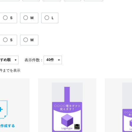
S
M
L
S
M
表示件数：
件までを表示