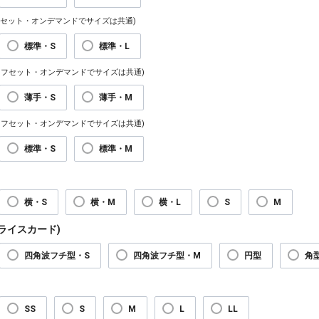
フセット・オンデマンドでサイズは共通)
標準・S
標準・L
オフセット・オンデマンドでサイズは共通)
薄手・S
薄手・M
オフセット・オンデマンドでサイズは共通)
標準・S
標準・M
横・S
横・M
横・L
S
M
プライスカード)
四角波フチ型・S
四角波フチ型・M
円型
角
SS
S
M
L
LL