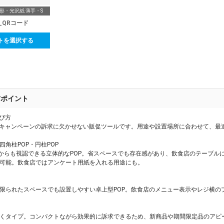
方形・光沢紙 薄手・S
_QRコード
トを選択する
方ポイント
選び方
やキャンペーンの訴求に欠かせない販促ツールです。用途や設置場所に合わせて、最
・四角柱POP・円柱POP
向からも視認できる立体的なPOP。省スペースでも存在感があり、飲食店のテーブ
可能。飲食店ではアンケート用紙を入れる用途にも。 
限られたスペースでも設置しやすい卓上型POP。飲食店のメニュー表示やレジ横の
くタイプ。コンパクトながら効果的に訴求できるため、新商品や期間限定品のアピ