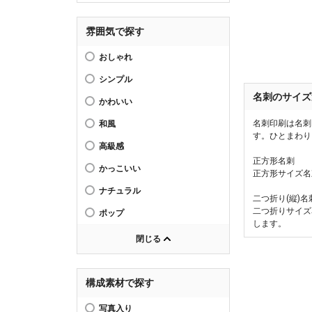
雰囲気で探す
おしゃれ
シンプル
名刺のサイズ
かわいい
名刺印刷は名刺
和風
す。ひとまわり
高級感
正方形名刺
かっこいい
正方形サイズ名
ナチュラル
二つ折り(縦)名
二つ折りサイズ
ポップ
します。
閉じる
構成素材で探す
写真入り