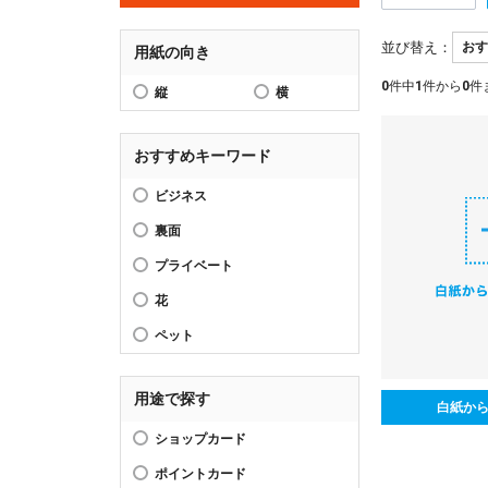
並び替え：
用紙の向き
0
件中
1
件から
0
件
縦
横
おすすめキーワード
ビジネス
裏面
プライベート
花
ペット
用途で探す
白紙か
ショップカード
ポイントカード