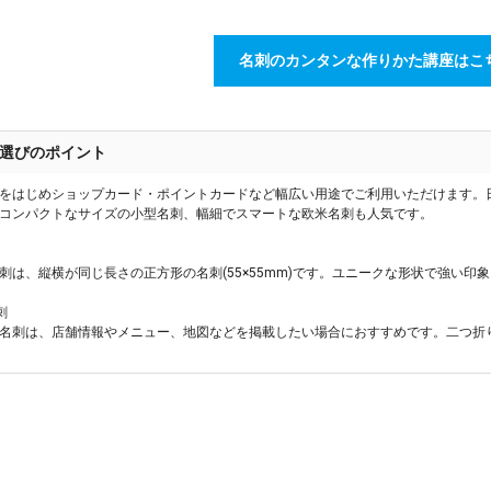
名刺のカンタンな作りかた講座はこ
選びのポイント
をはじめショップカード・ポイントカードなど幅広い用途でご利用いただけます。
コンパクトなサイズの小型名刺、幅細でスマートな欧米名刺も人気です。
刺は、縦横が同じ長さの正方形の名刺(55×55mm)です。ユニークな形状で強い印
刺
名刺は、店舗情報やメニュー、地図などを掲載したい場合におすすめです。二つ折