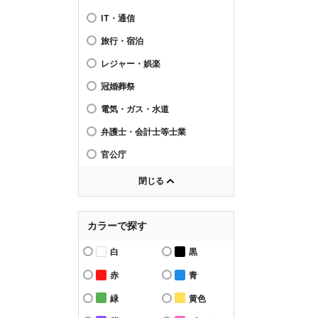
IT・通信
旅行・宿泊
レジャー・娯楽
冠婚葬祭
電気・ガス・水道
弁護士・会計士等士業
官公庁
閉じる
カラーで探す
白
黒
赤
青
緑
黄色