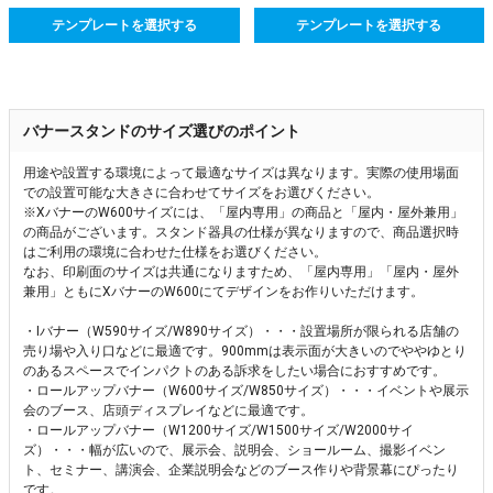
テンプレートを選択する
テンプレートを選択する
バナースタンドのサイズ選びのポイント
用途や設置する環境によって最適なサイズは異なります。実際の使用場面
での設置可能な大きさに合わせてサイズをお選びください。
※XバナーのW600サイズには、「屋内専用」の商品と「屋内・屋外兼用」
の商品がございます。スタンド器具の仕様が異なりますので、商品選択時
はご利用の環境に合わせた仕様をお選びください。
なお、印刷面のサイズは共通になりますため、「屋内専用」「屋内・屋外
兼用」ともにXバナーのW600にてデザインをお作りいただけます。
・Iバナー（W590サイズ/W890サイズ）・・・設置場所が限られる店舗の
売り場や入り口などに最適です。900mmは表示面が大きいのでややゆとり
のあるスペースでインパクトのある訴求をしたい場合におすすめです。
・ロールアップバナー（W600サイズ/W850サイズ）・・・イベントや展示
会のブース、店頭ディスプレイなどに最適です。
・ロールアップバナー（W1200サイズ/W1500サイズ/W2000サイ
ズ）・・・幅が広いので、展示会、説明会、ショールーム、撮影イベン
ト、セミナー、講演会、企業説明会などのブース作りや背景幕にぴったり
です。