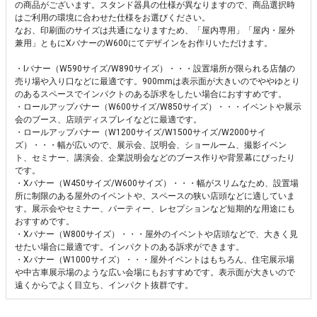
の商品がございます。スタンド器具の仕様が異なりますので、商品選択時
はご利用の環境に合わせた仕様をお選びください。
なお、印刷面のサイズは共通になりますため、「屋内専用」「屋内・屋外
兼用」ともにXバナーのW600にてデザインをお作りいただけます。
・Iバナー（W590サイズ/W890サイズ）・・・設置場所が限られる店舗の
売り場や入り口などに最適です。900mmは表示面が大きいのでややゆとり
のあるスペースでインパクトのある訴求をしたい場合におすすめです。
・ロールアップバナー（W600サイズ/W850サイズ）・・・イベントや展示
会のブース、店頭ディスプレイなどに最適です。
・ロールアップバナー（W1200サイズ/W1500サイズ/W2000サイ
ズ）・・・幅が広いので、展示会、説明会、ショールーム、撮影イベン
ト、セミナー、講演会、企業説明会などのブース作りや背景幕にぴったり
です。
・Xバナー（W450サイズ/W600サイズ）・・・幅がスリムなため、設置場
所に制限のある屋外のイベントや、スペースの狭い店頭などに適していま
す。展示会やセミナー、パーティー、レセプションなど短期的な用途にも
おすすめです。
・Xバナー（W800サイズ）・・・屋外のイベントや店頭などで、大きく見
せたい場合に最適です。インパクトのある訴求ができます。
・Xバナー（W1000サイズ）・・・屋外イベントはもちろん、住宅展示場
や中古車展示場のような広い会場にもおすすめです。表示面が大きいので
遠くからでよく目立ち、インパクト抜群です。