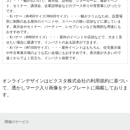
ズ）・・・幅が広いので、展示会、説明会、ショールーム、撮影イベン
ト、セミナー、講演会、企業説明会などのブース作りや背景幕にぴったり
です。
・Xバナー（W450サイズ/W600サイズ）・・・幅がスリムなため、設置場
所に制限のある屋外のイベントや、スペースの狭い店頭などに適していま
す。展示会やセミナー、パーティー、レセプションなど短期的な用途にも
おすすめです。
・Xバナー（W800サイズ）・・・屋外のイベントや店頭などで、大きく見
せたい場合に最適です。インパクトのある訴求ができます。
・Xバナー（W1000サイズ）・・・屋外イベントはもちろん、住宅展示場
や中古車展示場のような広い会場にもおすすめです。表示面が大きいので
遠くからでよく目立ち、インパクト抜群です。
オンラインデザインはピクスタ株式会社の利用規約に基づい
て、透かしマーク入り画像をテンプレートに掲載しておりま
す。
関連のサービス