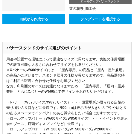
ロールアップバナースタンド
菜の花祭_商工会
白紙から作成する
テンプレートを選択する
バナースタンドのサイズ選びのポイント
用途や設置する環境によって最適なサイズは異なります。実際の使用場面
での設置可能な大きさに合わせてサイズをお選びください。
※XバナーのW600サイズには、「屋内専用」の商品と「屋内・屋外兼用」
の商品がございます。スタンド器具の仕様が異なりますので、商品選択時
はご利用の環境に合わせた仕様をお選びください。
なお、印刷面のサイズは共通になりますため、「屋内専用」「屋内・屋外
兼用」ともにXバナーのW600にてデザインをお作りいただけます。
・Iバナー（W590サイズ/W890サイズ）・・・設置場所が限られる店舗の
売り場や入り口などに最適です。900mmは表示面が大きいのでややゆとり
のあるスペースでインパクトのある訴求をしたい場合におすすめです。
・ロールアップバナー（W600サイズ/W850サイズ）・・・イベントや展示
会のブース、店頭ディスプレイなどに最適です。
・ロールアップバナー（W1200サイズ/W1500サイズ/W2000サイ