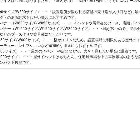
サイズは共通になりますため、「屋内専用」「屋内・屋外兼用」ともにXバナーのW
590サイズ/W890サイズ）・・・設置場所が限られる店舗の売り場や入り口などに
クトのある訴求をしたい場合におすすめです。
バナー（W600サイズ/W850サイズ）・・・イベントや展示会のブース、店頭ディ
バナー（W1200サイズ/W1500サイズ/W2000サイズ）・・・幅が広いので、
などのブース作りや背景幕にぴったりです。
450サイズ/W600サイズ）・・・幅がスリムなため、設置場所に制限のある屋外
ーティー、レセプションなど短期的な用途にもおすすめです。
800サイズ）・・・屋外のイベントや店頭などで、大きく見せたい場合に最適です
1000サイズ）・・・屋外イベントはもちろん、住宅展示場や中古車展示場のよう
ンパクト抜群です。