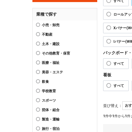
すべて
業種で探す
ロールアップ
小売・卸売
Xバナー(W6
不動産
Iバナー(W89
土木・建設
バックボード・
その他教育・保育
医療・福祉
すべて
美容・エステ
看板
飲食
すべて
学校教育
スポーツ
並び替え：
団体・組合
1
件中
1
件から
1
件
製造・運輸
旅行・宿泊