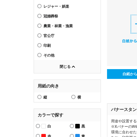
レジャー・娯楽
冠婚葬祭
農業・林業・漁業
官公庁
印刷
その他
閉じる
白紙か
用紙の向き
縦
横
バナースタン
カラーで探す
用途や設置する
白
黒
※XバナーのW
環境に合わせた
赤
青