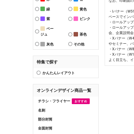
なお、印刷面の
緑
黄色
・Iバナー（W
ペースでインパ
紫
ピンク
・ロールアップ
・ロールアップ
ベー
会、企業説明会
ジュ
茶色
・Xバナー（W
やセミナー、パ
灰色
その他
・Xバナー（W
・Xバナー（W
よく目立ち、イ
特集で探す
かんたんレイアウト
オンラインデザイン商品一覧
チラシ・フライヤー
おすすめ
名刺
部分封筒
全面封筒