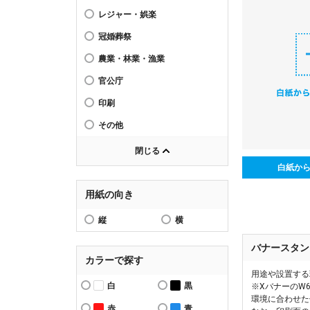
レジャー・娯楽
冠婚葬祭
農業・林業・漁業
官公庁
印刷
その他
閉じる
白紙か
用紙の向き
縦
横
バナースタン
カラーで探す
用途や設置する
白
黒
※XバナーのW
環境に合わせた
赤
青