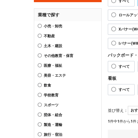
すべて
業種で探す
ロールアップ
小売・卸売
Xバナー(W6
不動産
Iバナー(W89
土木・建設
バックボード・
その他教育・保育
医療・福祉
すべて
美容・エステ
看板
飲食
すべて
学校教育
スポーツ
並び替え：
団体・組合
1
件中
1
件から
1
件
製造・運輸
旅行・宿泊