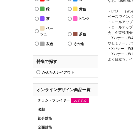
なお、印刷面の
緑
黄色
・Iバナー（W
ペースでインパ
紫
ピンク
・ロールアップ
・ロールアップ
ベー
会、企業説明会
ジュ
茶色
・Xバナー（W
やセミナー、パ
灰色
その他
・Xバナー（W
・Xバナー（W
よく目立ち、イ
特集で探す
かんたんレイアウト
オンラインデザイン商品一覧
チラシ・フライヤー
おすすめ
名刺
部分封筒
全面封筒