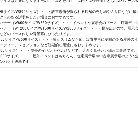
サイズは共通になりますため、「屋内専用」「屋内・屋外兼用」ともにXバナーのW
590サイズ/W890サイズ）・・・設置場所が限られる店舗の売り場や入り口などに
クトのある訴求をしたい場合におすすめです。
バナー（W600サイズ/W850サイズ）・・・イベントや展示会のブース、店頭ディ
バナー（W1200サイズ/W1500サイズ/W2000サイズ）・・・幅が広いので、
などのブース作りや背景幕にぴったりです。
450サイズ/W600サイズ）・・・幅がスリムなため、設置場所に制限のある屋外
ーティー、レセプションなど短期的な用途にもおすすめです。
800サイズ）・・・屋外のイベントや店頭などで、大きく見せたい場合に最適です
1000サイズ）・・・屋外イベントはもちろん、住宅展示場や中古車展示場のよう
ンパクト抜群です。