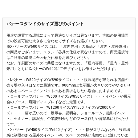
バナースタンドのサイズ選びのポイント
用途や設置する環境によって最適なサイズは異なります。実際の使用場面
での設置可能な大きさに合わせてサイズをお選びください。
※XバナーのW600サイズには、「屋内専用」の商品と「屋内・屋外兼用」
の商品がございます。スタンド器具の仕様が異なりますので、商品選択時
はご利用の環境に合わせた仕様をお選びください。
なお、印刷面のサイズは共通になりますため、「屋内専用」「屋内・屋外
兼用」ともにXバナーのW600にてデザインをお作りいただけます。
・Iバナー（W590サイズ/W890サイズ）・・・設置場所が限られる店舗の
売り場や入り口などに最適です。900mmは表示面が大きいのでややゆとり
のあるスペースでインパクトのある訴求をしたい場合におすすめです。
・ロールアップバナー（W600サイズ/W850サイズ）・・・イベントや展示
会のブース、店頭ディスプレイなどに最適です。
・ロールアップバナー（W1200サイズ/W1500サイズ/W2000サイ
ズ）・・・幅が広いので、展示会、説明会、ショールーム、撮影イベン
ト、セミナー、講演会、企業説明会などのブース作りや背景幕にぴったり
です。
・Xバナー（W450サイズ/W600サイズ）・・・幅がスリムなため、設置場
所に制限のある屋外のイベントや、スペースの狭い店頭などに適していま